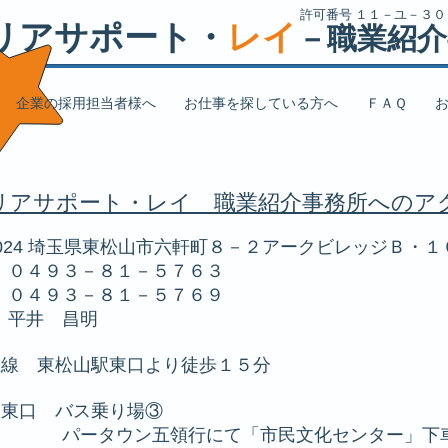
許可番号 １１－ユ－３
リアサポート・
レイ
－職業紹介
企業の採用担当者様へ
お仕事を探している方へ
ＦＡＱ
リアサポート・レイ 職業紹介事務所へのア
024 埼玉県東松山市六軒町８－２アークビレッジＢ
３－８１－５７６３
３－８１－５７６９
昌明
線 東松山駅東口より徒歩１５分
口 バス乗り場③
行にて「市民文化センター」下車