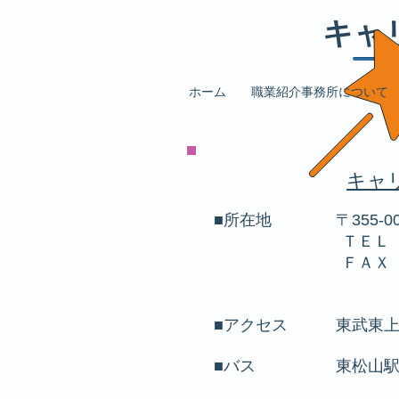
キャ
ホーム
職業紹介事務所について
キャ
■所在地 〒355-0
ＴＥＬ ０４９
ＦＡＸ ０４９
平井 
■アクセス 東武東上
■バス 東松山駅東
パータウン五領