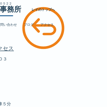
００５２２
事務所
レイのトップへ
お問い合わせ
ブログ
アクセス
クセス
・１０３
５分