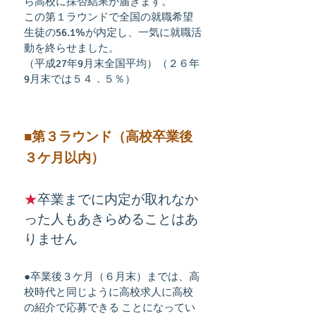
ら高校に採否結果が届きます。
この第１ラウンドで全国の就職希望
生徒の56.1%が内定し、一気に就職活
動を終らせました。
（平成27年9月末全国平均）（２６年
9月末では５４．５％）
■第３ラウンド（高校卒業後
３ケ月以内）
★
卒業までに内定が取れなか
った人もあきらめることはあ
りません
●卒業後３ケ月（６月末）までは、高
校時代と同じように高校求人に高校
の紹介で応募できる ことになってい