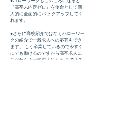
●ハローワークもこのころになると
『高卒未内定ゼロ』を使命として個
人的に全面的にバッ クアップしてく
れます。
●さらに高校紹介ではなくハローワー
クの紹介で一般求人への応募もでき
ます。 もう卒業しているので今すぐ
にでも働けるのですから高卒求人に
こだわらず一般求人にも応 募できる
とういことです。
■第２ラウンド（１０月～卒
業までの就職試験）
★
第１ラウンドで内定が取
れなかった人にはまだまだ
次があります