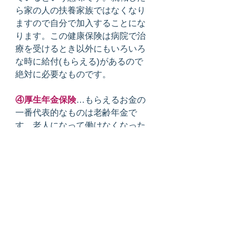
ら家の人の扶養家族ではなくなり
ますので自分で加入することにな
ります。この健康保険は病院で治
療を受けるとき以外にもいろいろ
な時に給付(もらえる)があるので
絶対に必要なものです。
④厚生年金保険
…もらえるお金の
一番代表的なものは老齢年金で
す。老人になって働けなくなった
時に生きている限り生活するため
に国から受け取るお金です。他に
も障害年金や遺族年金などいろい
ろな仕組みがあります。
以上はわかりやすくするために大
ざっはに説明しています。ほかに
いろいろ条件や内容がある場合も
ありますので必要に応じ会社のく