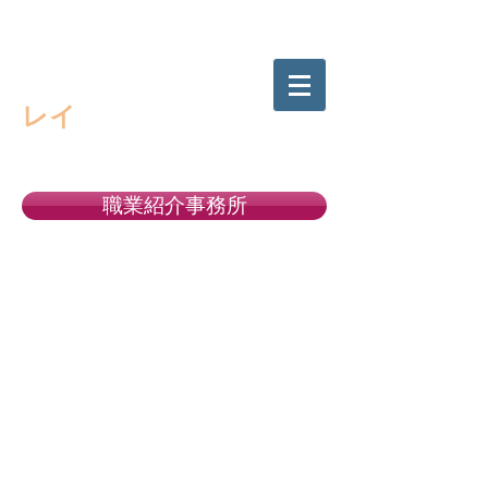
高校生の進路選択をサポートする
キャリアサポート・
レイ
職業紹介事務所
許可番号１１－ユ－３００５２２