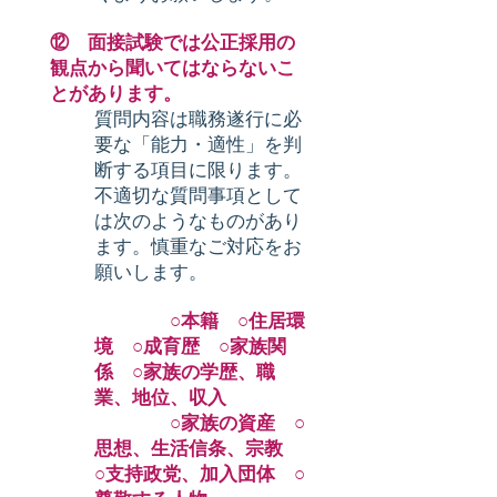
⑫ 面接試験では公正採用の
観点から聞いてはならないこ
とがあります。
質問内容は職務遂行に必
要な「能力・適性」を判
断する項目に限ります。
不適切な質問事項として
は次のようなものがあり
ます。慎重なご対応をお
願いします。
○本籍 ○住居環
境 ○成育歴 ○家族関
係 ○家族の学歴、職
業、地位、収入
○家族の資産 ○
思想、生活信条、宗教
○支持政党、加入団体 ○