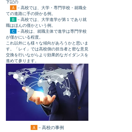
下記の
Ａ
－高校では、大学・専門学校・就職全
ての進路に手の掛かる例。
Ｂ
－高校では、大学進学が第１であり就
職はほんの僅かという例。
Ｃ
－高校は、就職主体で進学は専門学校
が僅かにいる程度。
これ以外にも様々な傾向があろうかと思いま
す。「レイ」では高校側の担当者と密な意見
交換を行いながらより効果的なガイダンスを
進めて参ります。
Ａ
－高校の事例