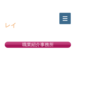
高校生の進路選択をサポートする
キャリアサポート・
レイ
職業紹介事務所
許可番号１１－ユ－３００５２２