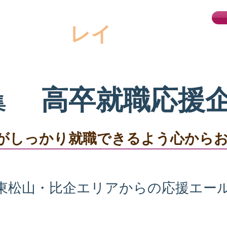
トする
ポート・
レイ
３年間の基本計画
選択企画
高卒就職
職業しらべ
高卒就職応援
集
がしっかり就職できるよう心から
東松山・比企エリアからの応援エー