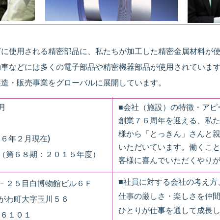
に使用される精密部品に、私たちが加工した精密金属材料が使
動車などには多くの電子部品や精密機器部品が使用されていま
製造・販売事業をグローバルに展開しています。
月
■会社（施設）の特徴
創業７６周年を迎える、私
様から「とっきん」さんと
６年２月現在)
いただいています。働くこ
（第６８期：２０１５年度）
客様に喜んでいただくやり
■社員に対する会社の考
－２５目白博物館ビル６Ｆ
仕事の厳しさ・楽しさを仲
がわ町大字玉川５６
ひとりが仕事を通して成長
－６１０１