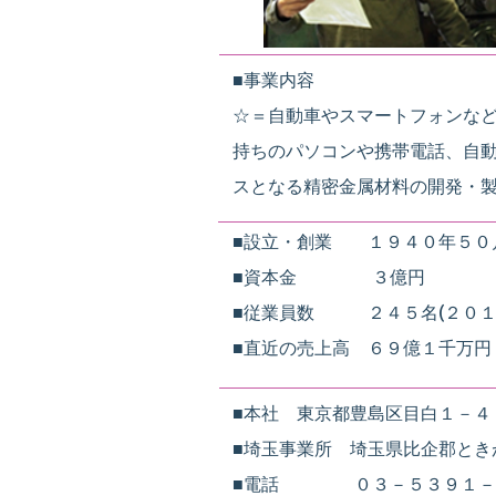
■事業内容
☆＝自動車やスマートフォンなど
持ちのパソコンや携帯電話、自
スとなる精密金属材料の開発・
■設立・創業 １９４０年５０
■資本金 ３億円
■従業員数 ２４５名(２０１
■直近の売上高 ６９億１千万円
■本社 東京都豊島区目白１－４
■埼玉事業所 埼玉県比企郡とき
■電話 ０３－５３９１