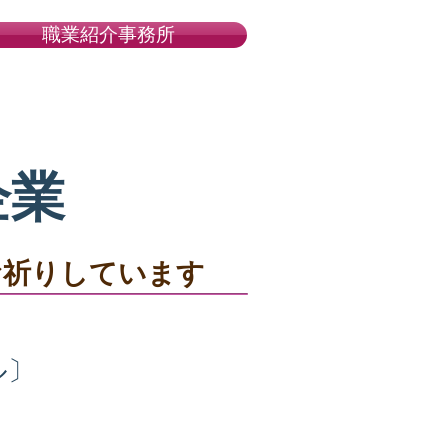
職業紹介事務所
許可番号１１－ユ－３００５２２
ブログ
お問い合わせ
企業
お祈りしています
ル〕