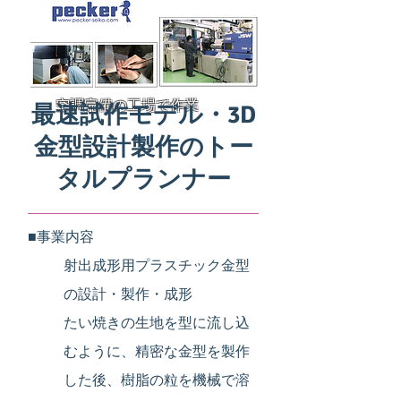
空調完備の工場で作業
最速試作モデル・3D
金型設計製作のトー
タルプランナー
■事業内容
射出成形用プラスチック金型
の設計・製作・成形
たい焼きの生地を型に流し込
むように、精密な金型を製作
した後、樹脂の粒を機械で溶