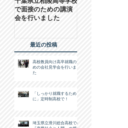
千葉県立柏陵高等学校
２月１日（土）学
で面接のための講演
人後藤学園の学園
会を行いました
に行ってきまし
最近の投稿
高校教員向け高卒就職のた
めの会社見学会を行いまし
た
「しっかり就職するため
に」定時制高校で！
埼玉県立滑川総合高校での