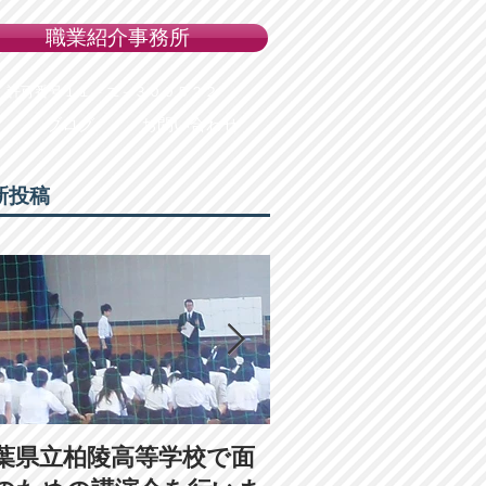
職業紹介事務所
許可番号１１－ユ－３００５２２
ブログ
お問い合わせ
新投稿
葉県立柏陵高等学校で面
２月１日（土）学校