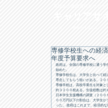
高校生の進路選択をサポー
キャリアサ
ホーム
基本ガイダンス
専修学校生への経
年度予算要求へ
政府は、全国の専修学校に通う学
始めた。 
専修学校生は、大学生と比べて経
専念してもらう狙いがある。２０
専修学校は、高校卒業生を対象と
約３２００校ある。生徒総数は約６
日本学生支援機構の調査（２００
００万円以下の割合は、大学生が
った。 政府はこれまで、経済的