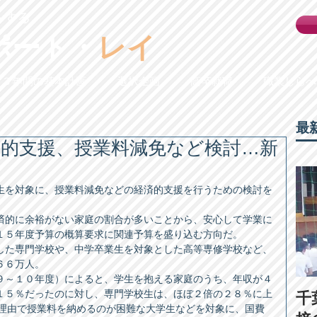
トする
ポート・
レイ
３年間の基本計画
選択企画
高卒就職
職業しらべ
最
済的支援、授業料減免など検討…新
生を対象に、授業料減免などの経済的支援を行うための検討を
済的に余裕がない家庭の割合が多いことから、安心して学業に
１５年度予算の概算要求に関連予算を盛り込む方向だ。 
した専門学校や、中学卒業生を対象とした高等専修学校など、
６万人。 
９～１０年度）によると、学生を抱える家庭のうち、年収が４
１５％だったのに対し、専門学校生は、ほぼ２倍の２８％に上
千
な理由で授業料を納めるのが困難な大学生などを対象に、国費