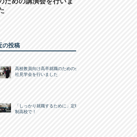
のための講演会を行いま
藤学園の学園祭に
た
ました
近の投稿
高校教員向け高卒就職のための会
社見学会を行いました
「しっかり就職するために」定時
制高校で！