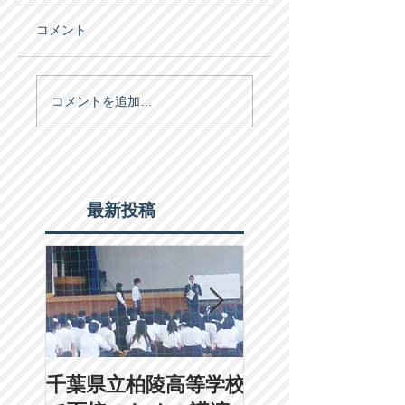
コメント
コメントを追加…
最新投稿
千葉県立柏陵高等学校
２月１日（土）学