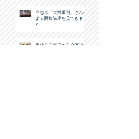
立志舎「大西重明」さんに
よる面接講座を見てきまし
た
平成２７年度から介護福祉
士の国家試験制度が変わ
る！ えっ、また先延ばし
かな！？今年の入学生はど
うなるの？
第３４回立志舎の合格祝賀
会に行ってきました！
タグで検索
2013年立志舎合格祝賀会
キャリアサポート・レイ面接講話
介護福祉士国家試験
大西重明 立志舎 柏高等学校面接講座