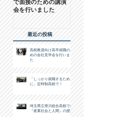
で面接のための講演
人後藤学園の学園
会を行いました
に行ってきまし
最近の投稿
高校教員向け高卒就職のた
めの会社見学会を行いまし
た
「しっかり就職するため
に」定時制高校で！
埼玉県立滑川総合高校での
『産業社会と人間』の授業