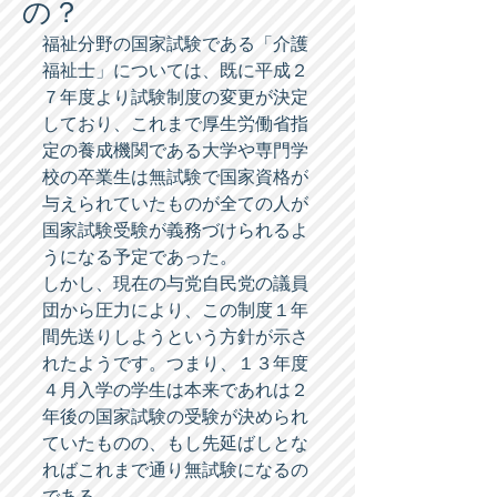
の？
福祉分野の国家試験である「介護
福祉士」については、既に平成２
７年度より試験制度の変更が決定
しており、これまで厚生労働省指
定の養成機関である大学や専門学
校の卒業生は無試験で国家資格が
与えられていたものが全ての人が
国家試験受験が義務づけられるよ
うになる予定であった。 
しかし、現在の与党自民党の議員
団から圧力により、この制度１年
間先送りしようという方針が示さ
れたようです。つまり、１３年度
４月入学の学生は本来であれは２
年後の国家試験の受験が決められ
ていたものの、もし先延ばしとな
ればこれまで通り無試験になるの