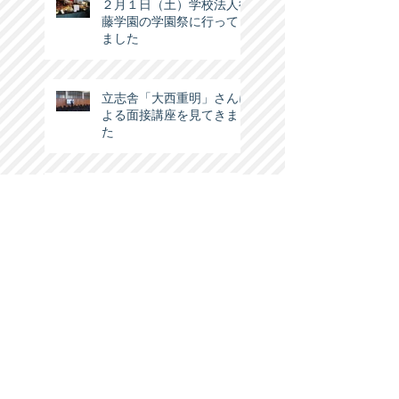
２月１日（土）学校法人後
藤学園の学園祭に行ってき
ました
立志舎「大西重明」さんに
よる面接講座を見てきまし
た
平成２７年度から介護福祉
士の国家試験制度が変わ
る！ えっ、また先延ばし
かな！？今年の入学生はど
うなるの？
第３４回立志舎の合格祝賀
会に行ってきました！
タグで検索