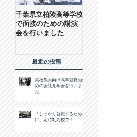
千葉県立柏陵高等学校
２月１日（土）学
で面接のための講演
人後藤学園の学園
会を行いました
に行ってきまし
最近の投稿
高校教員向け高卒就職のた
めの会社見学会を行いまし
た
「しっかり就職するため
に」定時制高校で！